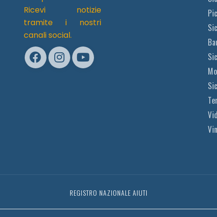
Ricevi notizie
Pi
tramite i nostri
Sic
canali social.
Ba
Si
Mo
Si
Te
Vi
Vi
REGISTRO NAZIONALE AIUTI