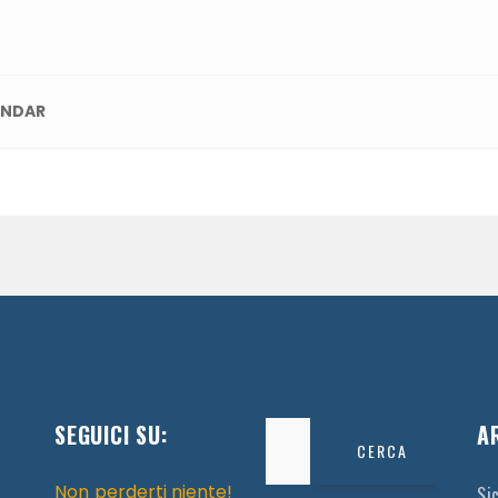
ENDAR
SEGUICI SU:
Ricerca
A
per:
Non perderti niente!
Si