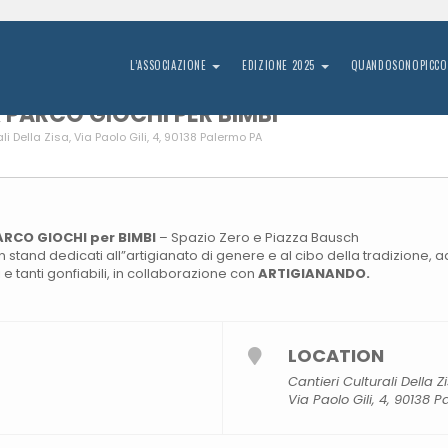
25
L’ASSOCIAZIONE
EDIZIONE 2025
QUANDOSONOPICCO
& PARCO GIOCHI PER BIMBI
li Della Zisa
, Via Paolo Gili, 4, 90138 Palermo PA
PARCO GIOCHI per BIMBI
– Spazio Zero e Piazza Bausch
n stand dedicati all”artigianato di genere e al cibo della tradizione, 
 e tanti gonfiabili, in collaborazione con
ARTIGIANANDO.
LOCATION
Cantieri Culturali Della Z
Via Paolo Gili, 4, 90138 