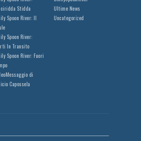
cciridda Stidda
Ultime News
ily Spoon River: Il
Uncategorized
ule
cily Spoon River:
rti In Transito
cily Spoon River: Fuori
mpo
deoMessaggio di
nicio Capossela