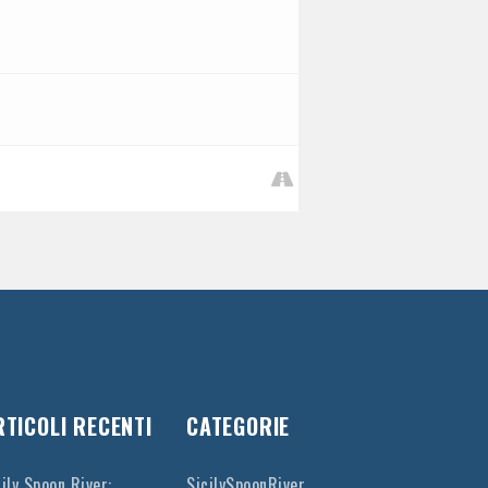
RTICOLI RECENTI
CATEGORIE
cily Spoon River:
SicilySpoonRiver