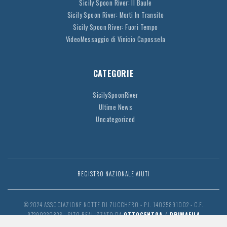
Sicily Spoon River: Il Baule
Sicily Spoon River: Morti In Transito
Sicily Spoon River: Fuori Tempo
VideoMessaggio di Vinicio Capossela
CATEGORIE
SicilySpoonRiver
Ultime News
Uncategorized
REGISTRO NAZIONALE AIUTI
© 2024 ASSOCIAZIONE NOTTE DI ZUCCHERO - P.I. 14035891002 - C.F.
97290230826 - SITO REALIZZATO DA
OTTOCENTOA
/
PRIMAFILA