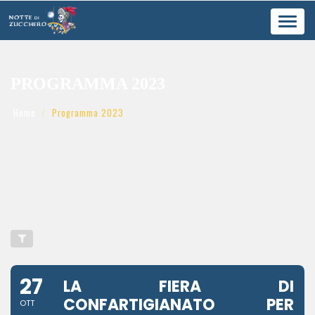
Toggl
navig
PROGRAMMA 2023
Home
Programma 2023
27
LA FIERA DI
CONFARTIGIANATO PER
OTT