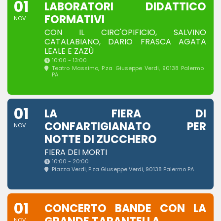
01
LABORATORI DIDATTICO
FORMATIVI
NOV
CON IL CIRC'OPIFICIO, SALVINO
CATALABIANO, DARIO FRASCA AGATA
LEALE E ZAZÙ
10:00 - 13:00
Teatro Massimo
, P.za Giuseppe Verdi, 90138 Palermo
PA
01
LA FIERA DI
CONFARTIGIANATO PER
NOV
NOTTE DI ZUCCHERO
FIERA DEI MORTI
10:00 - 20:00
Piazza Verdi
, P.za Giuseppe Verdi, 90138 Palermo PA
01
CONCERTO BANDE CON LA
NOV