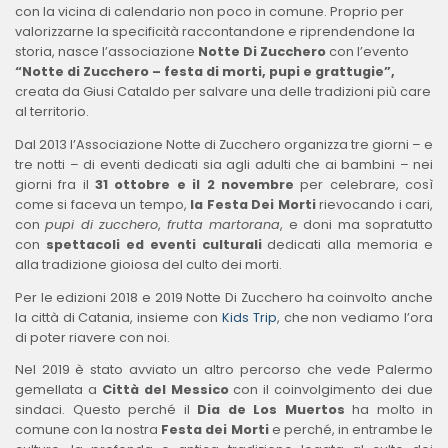
con la vicina di calendario non poco in comune. Proprio per
valorizzarne la specificità raccontandone e riprendendone la
storia, nasce l’associazione
Notte Di Zucchero
con l’evento
“Notte di Zucchero – festa di morti, pupi e grattugie”,
creata da Giusi Cataldo per salvare una delle tradizioni più care
al territorio.
Dal 2013 l’Associazione Notte di Zucchero organizza tre giorni – e
tre notti – di eventi dedicati sia agli adulti che ai bambini – nei
giorni fra il
31 ottobre e il 2 novembre
per celebrare, così
come si faceva un tempo,
la Festa Dei Morti
rievocando i cari,
con
pupi di zucchero
,
frutta martorana
, e doni ma sopratutto
con
spettacoli ed eventi culturali
dedicati alla memoria e
alla tradizione gioiosa del culto dei morti.
Per le edizioni 2018 e 2019 Notte Di Zucchero ha coinvolto anche
la città di Catania, insieme con
Kids Trip
, che non vediamo l’ora
di poter riavere con noi.
Nel 2019 è stato avviato un altro percorso che vede Palermo
gemellata a
Città del Messico
con il coinvolgimento dei due
sindaci. Questo perché il
Dia de Los Muertos
ha molto in
comune con la nostra
Festa dei Morti
e perché, in entrambe le