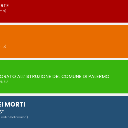
ARTE
ama)
ama)
SORATO ALL’ISTRUZIONE DEL COMUNE DI PALERMO
FANZIA
EI MORTI
”.
Teatro Politeama)