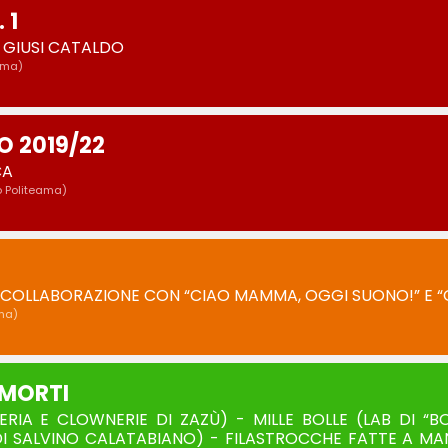
 1
I GIUSI CATALDO
ama)
 2019/22
CA
o Politeama)
COLLABORAZIONE CON “CIAO MAMMA, OGGI SUONO!” E “G
ma)
I MORTI
IA E CLOWNERIE DI ZAZÙ) - MILLE BOLLE (LAB DI “BOL
I SALVINO CALATABIANO) - FILASTROCCHE FATTE A MAN