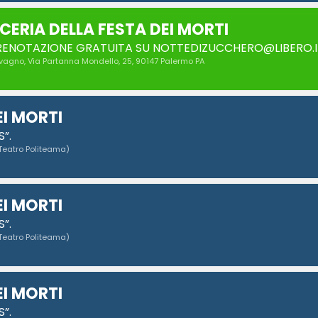
CERIA DELLA FESTA DEI MORTI
PRENOTAZIONE GRATUITA SU NOTTEDIZUCCHERO@LIBERO.I
lvagno
, Via Partanna Mondello, 25, 90147 Palermo PA
EI MORTI
”.
Teatro Politeama)
EI MORTI
”.
Teatro Politeama)
EI MORTI
”.