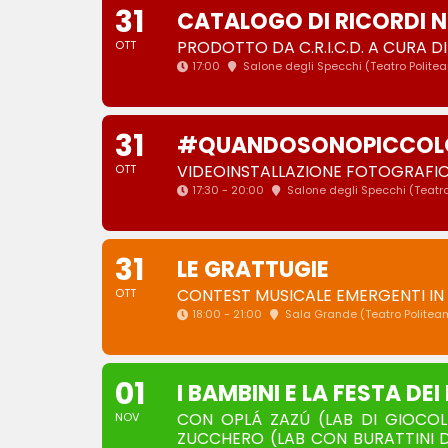
31
CATALOGO DI RICORDI N.
PRODOTTO DA C.R.I.C.D. A CURA D
OTT
17:00
Salone degli Specchi (Teatro Polite
31
#QUANDOSONOPICCOLO
VIDEOINSTALLAZIONE FOTOGRAFI
OTT
17:30 - 20:00
Salone degli Specchi (Teatr
31
LE GRATTUGIE
CONTEST MUSICALE EMERGENTI IN 
OTT
18:00 - 21:00
Sala Grande (Teatro Politea
01
I BAMBINI E LA FESTA DE
CON OPLÁ ZAZÚ (LAB DI GIOCOLER
NOV
ZUCCHERO (LAB CON BURATTINI D