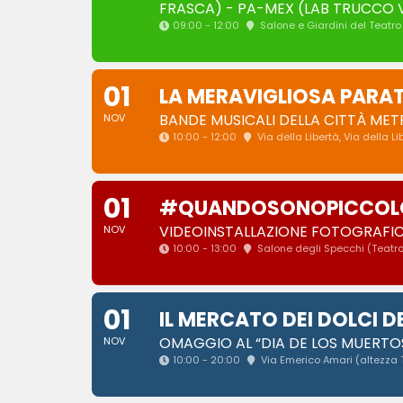
FRASCA) - PA-MEX (LAB TRUCCO VI
09:00 - 12:00
Salone e Giardini del Teatr
01
LA MERAVIGLIOSA PARATA
BANDE MUSICALI DELLA CITTÀ ME
NOV
10:00 - 12:00
Via della Libertà
, Via della Li
01
#QUANDOSONOPICCOLO
VIDEOINSTALLAZIONE FOTOGRAFI
NOV
10:00 - 13:00
Salone degli Specchi (Teatr
01
IL MERCATO DEI DOLCI D
OMAGGIO AL “DIA DE LOS MUERTOS
NOV
10:00 - 20:00
Via Emerico Amari (altezza 