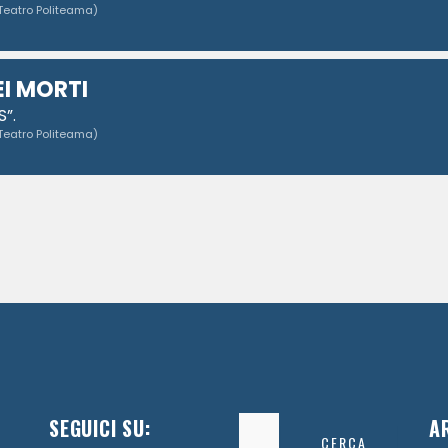
Teatro Politeama)
EI MORTI
”.
Teatro Politeama)
SEGUICI SU:
Ricerca
A