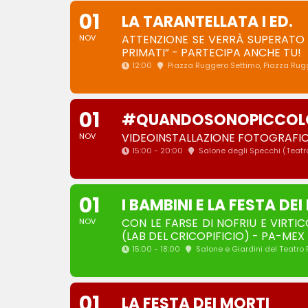
01
LA TARANTELLATA I ED.
ATTENZIONE SE VERRÀ SUPERATO 
NOV
PRIMATI” - PARTECIPA ANCHE TU!
12:00
Piazza Ruggero Settimo
, Piazza Rug
01
#QUANDOSONOPICCOLO
VIDEOINSTALLAZIONE FOTOGRAFI
NOV
15:00 - 20:00
Salone degli Specchi (Teatr
01
I BAMBINI E LA FESTA DE
CON LE FARSE DI NOFRIU E VIRTIC
NOV
(LAB DEL CRICOPIFICIO) - PA-MEX 
15:00 - 18:00
Salone e Giardini del Teatro
01
LA FESTA DEI MORTI