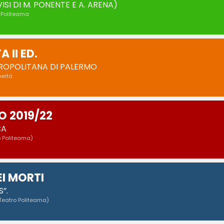
SI DI M. PONENTE E A. ARENA)
o Politeama
 II ED.
TROPOLITANA DI PALERMO
bertà
 2019/22
CA
o Politeama)
EI MORTI
”.
Teatro Politeama)