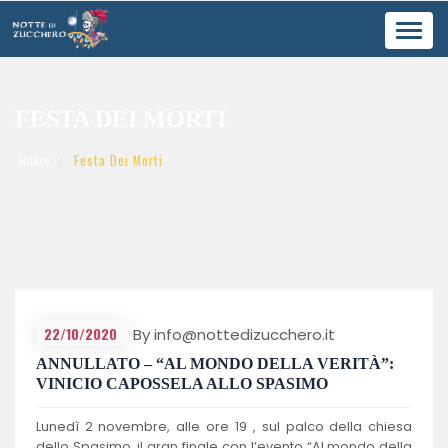
Toggl
navig
FESTA DEI MORTI
Home
Festa Dei Morti
22/10/2020
By info@nottedizucchero.it
ANNULLATO – “AL MONDO DELLA VERITÀ”:
VINICIO CAPOSSELA ALLO SPASIMO
Lunedì 2 novembre, alle ore 19 , sul palco della chiesa
dello Spasimo, il gran finale con l’evento “Al mondo della