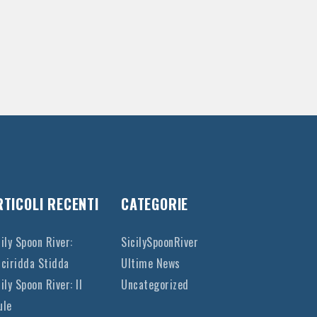
RTICOLI RECENTI
CATEGORIE
cily Spoon River:
SicilySpoonRiver
cciridda Stidda
Ultime News
ily Spoon River: Il
Uncategorized
ule