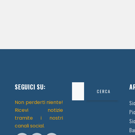
SEGUICI SU:
Ricerca
A
per:
Non perderti niente!
Si
Ricevi notizie
Pi
tramite i nostri
Sic
canali social.
Ba