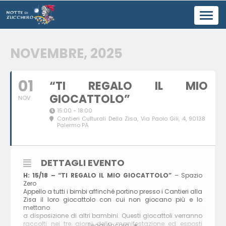
Toggl
navig
NOVEMBRE, 2025
01
“TI REGALO IL MIO
GIOCATTOLO”
NOV
15:00 - 18:00
Cantieri Culturali Della Zisa
, Via Paolo Gili, 4, 90138
Palermo PA
DETTAGLI EVENTO
H: 15/18 – “TI REGALO IL MIO GIOCATTOLO”
– Spazio
Zero
Appello a tutti i bimbi affinché portino presso i Cantieri alla
Zisa il loro giocattolo con cui non giocano più e lo
mettano
a disposizione di altri bambini. Questi giocattoli verranno
raccolti nei tre giorni della manifestazione ed esposti
Leggi Ancora