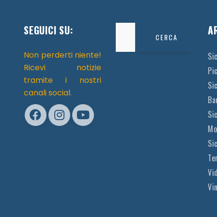
SEGUICI SU:
Ricerca
A
per:
Non perderti niente!
Si
Ricevi notizie
Pi
tramite i nostri
Sic
canali social.
Ba
Si
Mo
Si
Te
Vi
Vi