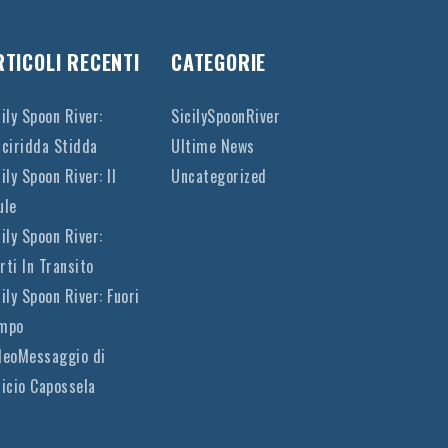
RTICOLI RECENTI
CATEGORIE
cily Spoon River:
SicilySpoonRiver
cciridda Stidda
Ultime News
ily Spoon River: Il
Uncategorized
ule
cily Spoon River:
rti In Transito
cily Spoon River: Fuori
mpo
deoMessaggio di
nicio Capossela