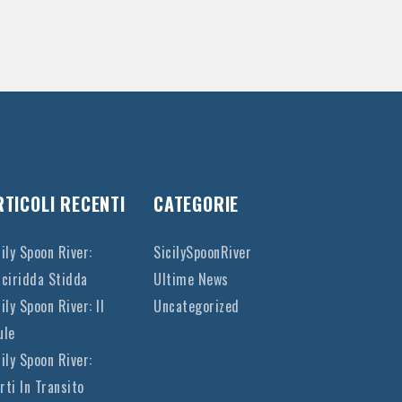
RTICOLI RECENTI
CATEGORIE
cily Spoon River:
SicilySpoonRiver
cciridda Stidda
Ultime News
ily Spoon River: Il
Uncategorized
ule
cily Spoon River:
rti In Transito