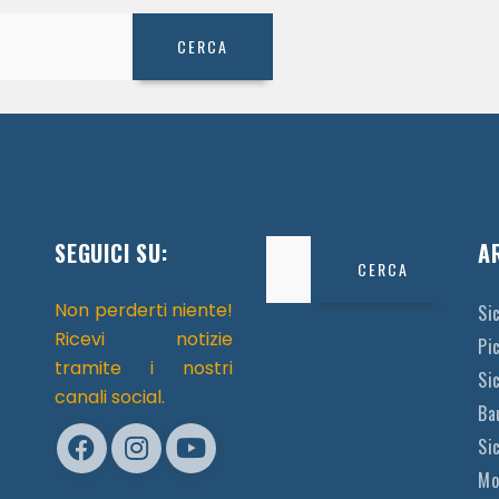
SEGUICI SU:
Ricerca
A
per:
Non perderti niente!
Si
Ricevi notizie
Pi
tramite i nostri
Sic
canali social.
Ba
Si
Mo