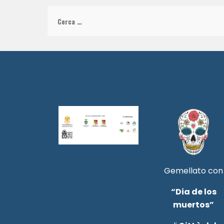
Ricerca
per:
Gemellato con
“Dia de los
muertos”