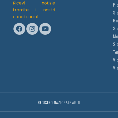
Ricevi notizie
Pi
tramite i nostri
Sic
canali social.
Ba
Si
Mo
Si
Te
Vi
Vi
REGISTRO NAZIONALE AIUTI