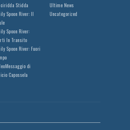
cciridda Stidda
Ultime News
ily Spoon River: Il
Uncategorized
ule
cily Spoon River:
rti In Transito
cily Spoon River: Fuori
mpo
deoMessaggio di
nicio Capossela