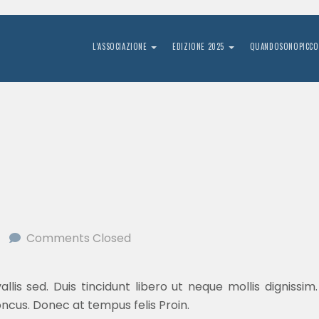
L’ASSOCIAZIONE
EDIZIONE 2025
QUANDOSONOPICCO
Comments Closed
is sed. Duis tincidunt libero ut neque mollis dignissim.
oncus. Donec at tempus felis Proin.