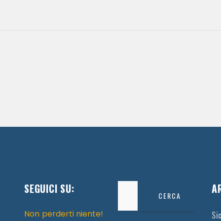
SEGUICI SU:
Ricerca
A
per:
Non perderti niente!
Si