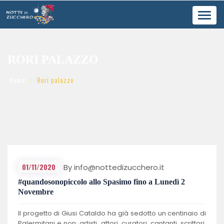
Toggl
navig
RORI PALAZZO
Home
Rori palazzo
01/11/2020
By info@nottedizucchero.it
#quandosonopiccolo allo Spasimo fino a Lunedì 2
Novembre
Il progetto di Giusi Cataldo ha già sedotto un centinaio di
Palermitani e non: artisti, attori, curatori, cantanti, scrittori,