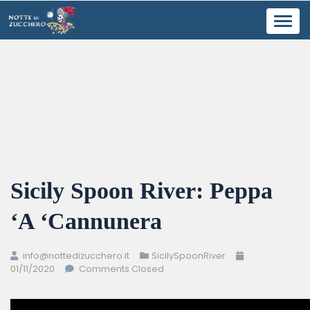
Toggl
navig
Sicily Spoon River: Peppa
‘A ‘Cannunera
info@nottedizucchero.it
SicilySpoonRiver
01/11/2020
Comments Closed