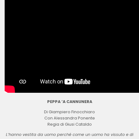
PEPPA ‘A CANNUNERA
Di Giampiero Finocchiaro
Con Alessandra Ponente
Regia di Giusi Cataldo
L’hanno vestita da uomo perché come un uomo ha vissuto e di