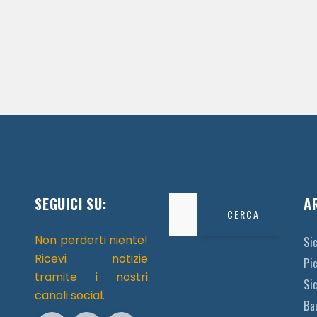
SEGUICI SU:
Ricerca
A
per:
Non perderti niente!
Si
Ricevi notizie
Pi
tramite i nostri
Sic
canali social.
Ba