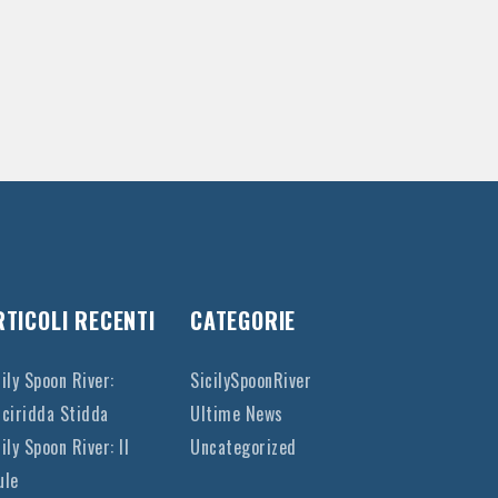
RTICOLI RECENTI
CATEGORIE
cily Spoon River:
SicilySpoonRiver
cciridda Stidda
Ultime News
ily Spoon River: Il
Uncategorized
ule