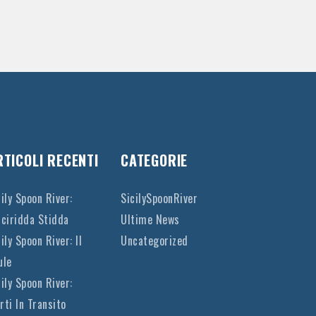
RTICOLI RECENTI
CATEGORIE
cily Spoon River:
SicilySpoonRiver
cciridda Stidda
Ultime News
ily Spoon River: Il
Uncategorized
ule
cily Spoon River:
rti In Transito