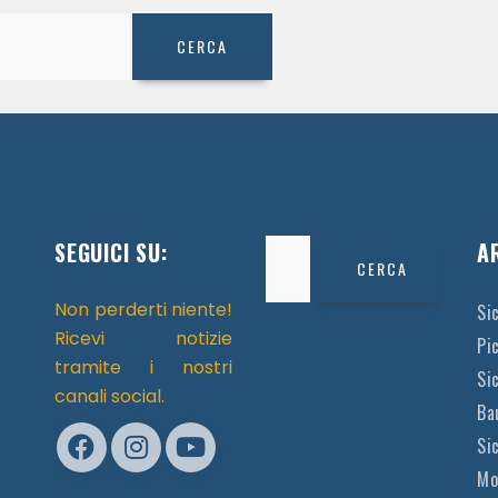
SEGUICI SU:
Ricerca
A
per:
Non perderti niente!
Si
Ricevi notizie
Pi
tramite i nostri
Sic
canali social.
Ba
Si
Mo