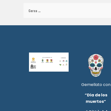
Ricerca
per:
Gemellato con
“Dia de los
muertos”