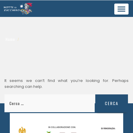
Toggl
navig
Home
It seems we can’t find what you’re looking for. Perhaps
searching can help.
Ricerca
per: