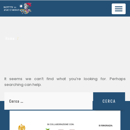
Toggl
navig
Home
It seems we can’t find what you’re looking for. Perhaps
searching can help.
Ricerca
per: