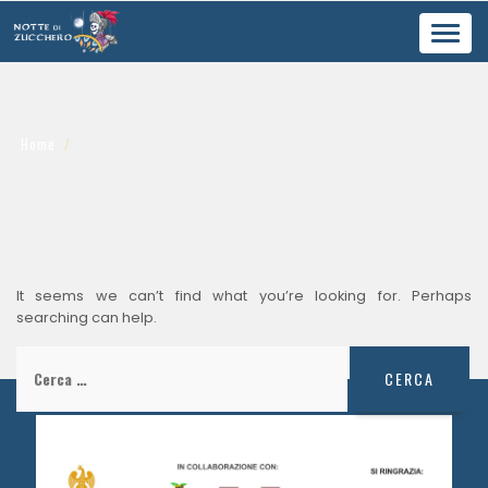
Toggl
navig
Home
It seems we can’t find what you’re looking for. Perhaps
searching can help.
Ricerca
per: