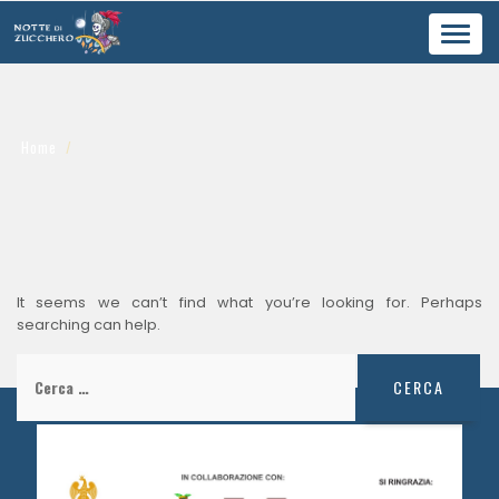
Toggl
navig
Home
It seems we can’t find what you’re looking for. Perhaps
searching can help.
Ricerca
per: