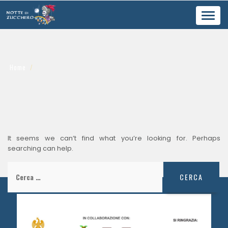
Toggl
navig
Home
It seems we can’t find what you’re looking for. Perhaps
searching can help.
Ricerca
per: