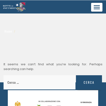
Toggl
navig
Home
It seems we can’t find what you’re looking for. Perhaps
searching can help.
Ricerca
per: